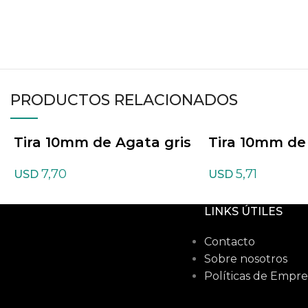
PRODUCTOS RELACIONADOS
Tira 10mm de Agata gris
Tira 10mm de
musgosa
7,70
5,71
USD
USD
LINKS ÚTILES
Contacto
Sobre nosotros
Políticas de Empre