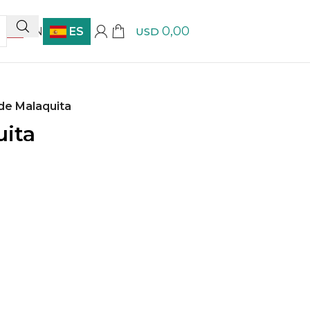
0,00
EN
ES
USD
de Malaquita
uita