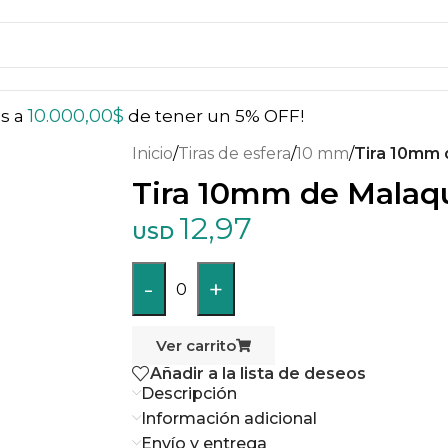
10.000,00
$
ás a
de tener un 5% OFF!
Inicio
/
Tiras de esfera
/
10 mm
/
Tira 10mm 
Tira 10mm de Malaq
12,97
USD
-
+
0
Ver carrito
Añadir a la lista de deseos
Descripción
Información adicional
Envío y entrega