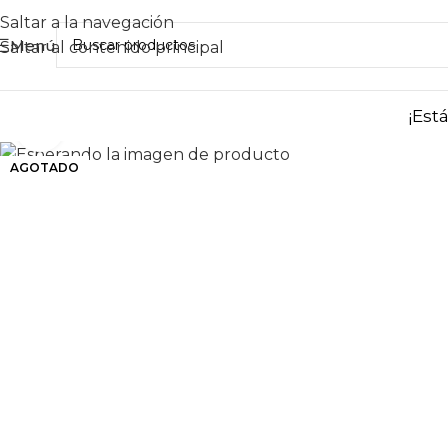
Saltar a la navegación
Menú
Saltar al contenido principal
¡Est
Haga clic para ampliar
AGOTADO