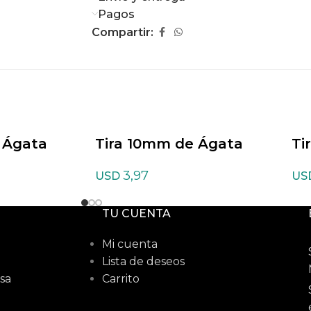
Pagos
Compartir:
 Ágata
Tira 10mm de Ágata
Ti
musgosa mate
ne
3,97
USD
US
TU CUENTA
Mi cuenta
Lista de deseos
sa
Carrito