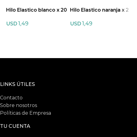
Hilo Elastico blanco x 20
Hilo Elastico naranja x 2
H
metros
0 metros
e
1,49
1,49
USD
USD
LINKS ÚTILES
Contacto
Sobre nosotros
Políticas de Empresa
TU CUENTA