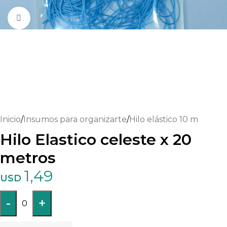
Haga clic para ampliar
Inicio
/
Insumos para organizarte
/
Hilo elástico 10 m
Hilo Elastico celeste x 20
metros
1,49
USD
-
+
0